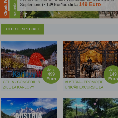
149 Euro
Octombrie - Duminică 25 Octombrie 2026) • 275 Eur
Septembrie) • 𝟏𝟒𝟗 Eur/loc
de la
de
Euro
OFERTE SPECIALE
de la
de la
499
149
Euro
Euro
CEHIA - CONCEDIU 8
AUSTRIA - PROMOȚIE
ZILE LA KARLOVY
UNICĂ!! EXCURSIE LA
VARY (MARȚI 15
VIENA • 2 ZILE
DECEMBRIE - MARȚI
(SÂMBĂTĂ 19
22 DECEMBRIE 2026) -
SEPTEMBRIE -
579 EUR - 7 NOPTI
DUMINICĂ 20
CAZARE CU
SEPTEMBRIE) • 𝟏𝟒𝟗