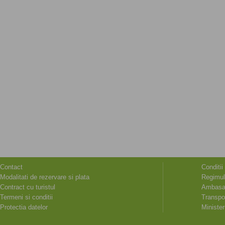
349 EUR • PLECARE
DIN TIMISOARA SI
ARAD
Contact
Conditii
Modalitati de rezervare si plata
Regimul
Contract cu turistul
Ambasad
Termeni si conditii
Transpor
Protectia datelor
Minister