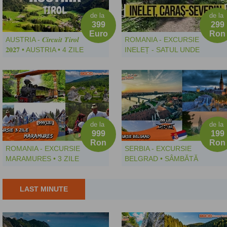
DEMIPENSIUNE+TRANSPORT
EUR/LOC • PLECARE
LA UN HOTEL DE 4* CU
DIN TIMISOARA SI
de la
de la
PISCINĂ-SAUNĂ SI
ARAD
399
299
JACUZZI
Euro
Ron
AUSTRIA - 𝑪𝒊𝒓𝒄𝒖𝒊𝒕 𝑻𝒊𝒓𝒐𝒍
ROMANIA - EXCURSIE
𝟐𝟎𝟐𝟕 • AUSTRIA • 4 ZILE
INELEȚ - SATUL UNDE
(JOI 20 MAI -
SE AJUNGE CU SCARA
DUMINICĂ 23 MAI) •
- SÂMBĂTĂ 12
449 EUR(EARLY
SEPTEMBRIE 2026 - LA
BOOKING 399 EUR!) -
DOAR 299 LEI/LOC
PLECARE DIN
TIMISOARA SI ARAD
de la
de la
999
199
Ron
Ron
ROMANIA - EXCURSIE
SERBIA - EXCURSIE
MARAMURES • 3 ZILE
BELGRAD • SÂMBĂTĂ
(VINERI 11
15 AUGUST 2026 • 199
SEPTEMBRIE -
LEI • PLECARE DIN
DUMINICA 13
LAST MINUTE
TIMISOARA SI ARAD
SEPTEMBRIE 2026) •
999 LEI • PLECARE
TIMISOARA SI ARAD