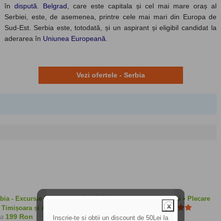
în
dispută
.
Belgrad
, care este capitala și cel mai mare oraș al
Serbiei, este, de asemenea, printre cele mai mari din Europa de
Sud-Est.
Serbia este, totodată, și un aspirant și eligibil candidat la
aderarea în
Uniunea Europeană
.
Vezi ofertele - Serbia
bia - Excursie Novi Sad • Sâmbătă 08 August 2026 • 199 Lei • Plecare
 Timișoara și Arad - Excursie Novi Sad - august 2026
199 Ron
la