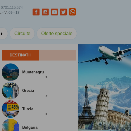
0731.115.574
L - V:
09 - 17
a
Circuite
Oferte speciale
DESTINATII
Muntenegru
Grecia
Turcia
Bulgaria