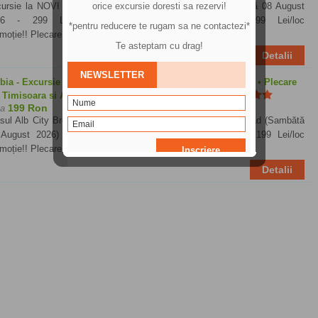
ursie la NOVI SAD sau Atena Sârbească - 1 ZI - Sâmbătă 08 August
26 - 299 Lei Promoție!! Plecare Timisoara - 199 Lei/loc
moție!! Plecare...
Detalii
bia - Excursie Belgrad • Sâmbătă 15 August 2026 • 199 Lei • Plecare
 Timisoara si Arad - Excursie Belgrad • August 2026
199 Ron
la
sul Alb City Break în Belgrad, Serbia Excursie 1 zi la Belgrad (Sambătă
August 2026) - 299 Lei Promoție!! Plecare Timisoara - 199 Lei/loc
moție!! Plecare...
Detalii