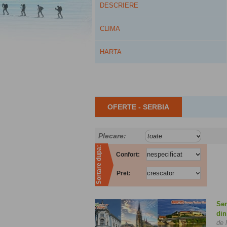
DESCRIERE
CLIMA
HARTA
OFERTE - SERBIA
Plecare:
Sortare dupa:
Confort:
Pret:
Ser
din
de 