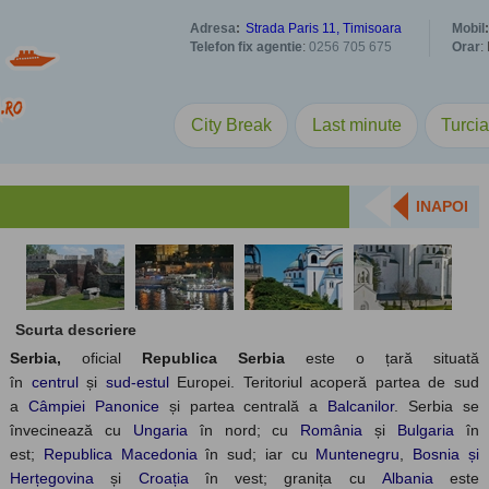
Adresa
:
Strada Paris 11, Timisoara
Mobil
:
Telefon fix agentie
:
0256 705 675
Orar
:
City Break
Last minute
Turci
INAPOI
Scurta descriere
Serbia,
oficial
Republica Serbia
este o țară situată
în
centrul
și
sud-estul
Europei. Teritoriul acoperă partea de sud
a
Câmpiei Panonice
și partea centrală a
Balcanilor
. Serbia se
învecinează cu
Ungaria
în nord; cu
România
și
Bulgaria
în
est;
Republica Macedonia
în sud; iar cu
Muntenegru
,
Bosnia și
Herțegovina
și
Croația
în vest; granița cu
Albania
este