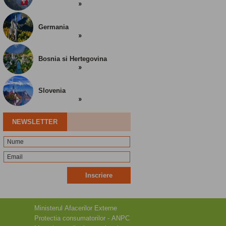
Germania
Bosnia si Hertegovina
Slovenia
NEWSLETTER
Inscriere
Ministerul Afacerilor Externe
Protectia consumatorilor - ANPC