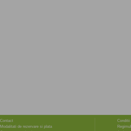
Contact
Conditii
Modalitati de rezervare si plata
Regimul