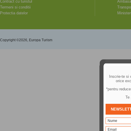
Contract cu turistul
Ambasad
Termeni si conditii
Transpor
Protectia datelor
Minister
Copyright ©2026, Europa Turism