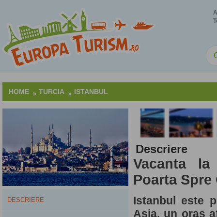
A
T
HOME
TURCIA
ISTANBUL
Descriere
Vacanta la 
Poarta Spre 
Istanbul este 
DESCRIERE
Asia, un oras af